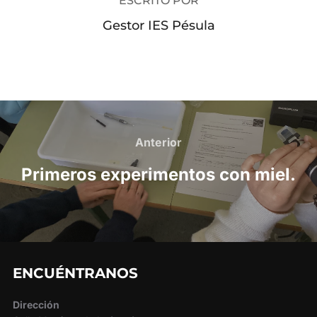
ESCRITO POR
Gestor IES Pésula
Navegación
de
Anterior
Anterior
entradas
Primeros experimentos con miel.
ENCUÉNTRANOS
Dirección