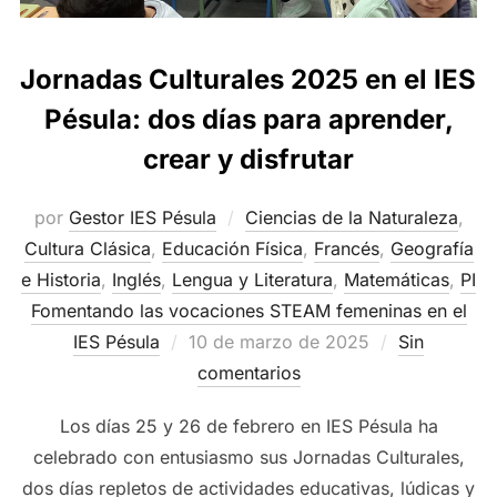
Jornadas Culturales 2025 en el IES
Pésula: dos días para aprender,
crear y disfrutar
por
Gestor IES Pésula
Ciencias de la Naturaleza
,
Cultura Clásica
,
Educación Física
,
Francés
,
Geografía
e Historia
,
Inglés
,
Lengua y Literatura
,
Matemáticas
,
PI
Fomentando las vocaciones STEAM femeninas en el
Publicado
IES Pésula
10 de marzo de 2025
Sin
el
comentarios
Los días 25 y 26 de febrero en IES Pésula ha
celebrado con entusiasmo sus Jornadas Culturales,
dos días repletos de actividades educativas, lúdicas y