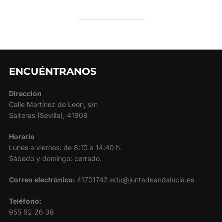
ENCUÉNTRANOS
Dirección
Calle Martínez de León, s/n
Salteras (Sevilla), 41909
Horario
Lunes a viernes: de 8:10 a 14:40 h.
Sábado y domingo: cerrado.
Correo electrónico:
41701742.edu@juntadeandalucia.es
Teléfono:
955 62 26 38