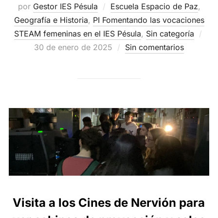
por
Gestor IES Pésula
Escuela Espacio de Paz
,
Geografía e Historia
,
PI Fomentando las vocaciones
Pub
STEAM femeninas en el IES Pésula
,
Sin categoría
el
30 de enero de 2025
Sin comentarios
Visita a los Cines de Nervión para