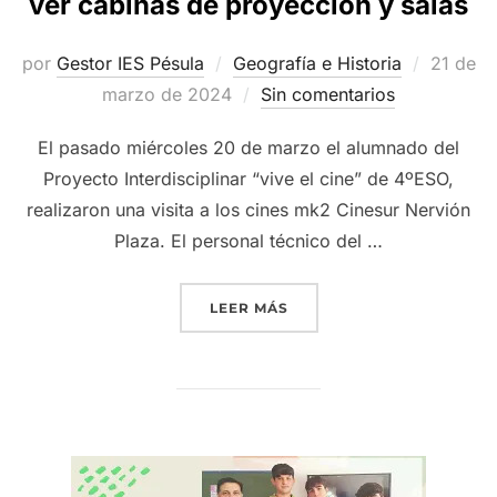
ver cabinas de proyección y salas
Publica
por
Gestor IES Pésula
Geografía e Historia
21 de
el
marzo de 2024
Sin comentarios
El pasado miércoles 20 de marzo el alumnado del
Proyecto Interdisciplinar “vive el cine” de 4ºESO,
realizaron una visita a los cines mk2 Cinesur Nervión
Plaza. El personal técnico del …
«VISITA A LOS CINES DE
LEER MÁS