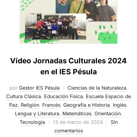
Vídeo Jornadas Culturales 2024
en el IES Pésula
por
Gestor IES Pésula
Ciencias de la Naturaleza
,
Cultura Clásica
,
Educación Física
,
Escuela Espacio de
Paz. Religión
,
Francés
,
Geografía e Historia
,
Inglés
,
Lengua y Literatura
,
Matemáticas
,
Orientación
,
Publicado
Tecnología
13 de marzo de 2024
Sin
el
comentarios