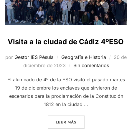
Visita a la ciudad de Cádiz 4ºESO
Publica
por
Gestor IES Pésula
Geografía e Historia
20 de
el
diciembre de 2023
Sin comentarios
El alumnado de 4º de la ESO visitó el pasado martes
19 de diciembre los enclaves que sirvieron de
escenarios para la proclamación de la Constitución
1812 en la ciudad …
«VISITA A LA CIUDAD DE 
LEER MÁS