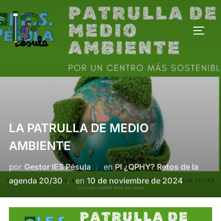
Saltar
al
ALTE
contenido
LA PATRULLA DE MEDIO
AMBIENTE
por
Gestor IES Pésula
en
PI ¿QPHY? Retos de la
Publicado
agenda 20/30
en
10 de noviembre de 2024
el