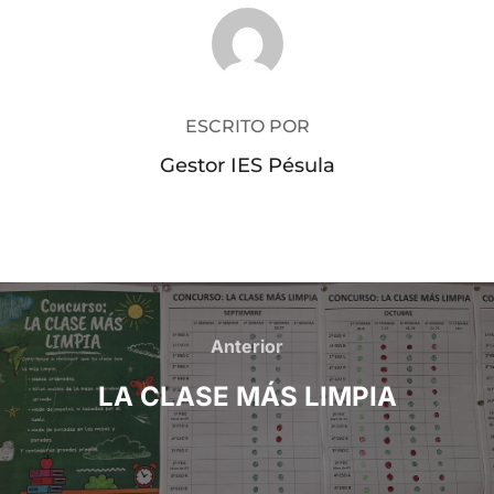
AUTOR DE LA PUBLICACIÓN
ESCRITO POR
Gestor IES Pésula
Navegación
de
Anterior
Anterior
entradas
LA CLASE MÁS LIMPIA