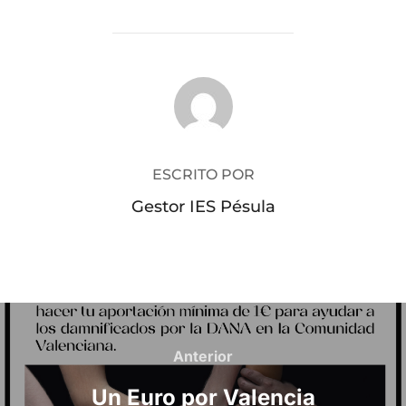
AUTOR DE LA PUBLICACIÓN
ESCRITO POR
Gestor IES Pésula
Navegación
de
Anterior
Anterior
entradas
Un Euro por Valencia