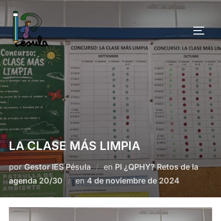
Saltar
al
ALTE
contenido
LA CLASE MÁS LIMPIA
por
Gestor IES Pésula
en
PI ¿QPHY? Retos de la
Publicado
agenda 20/30
en
4 de noviembre de 2024
el