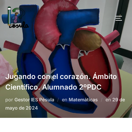
Saltar
al
ALTE
contenido
Jugando con el corazón. Ámbito
Científico. Alumnado 2ºPDC
Publicad
por
Gestor IES Pésula
en
Matemáticas
en
29 de
el
mayo de 2024