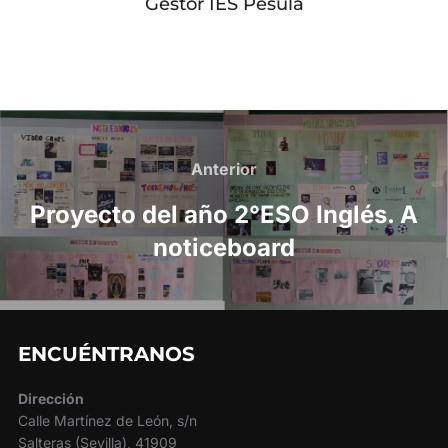
Gestor IES Pésula
Navegación
de
Anterior
Anterior
entradas
Proyecto del año 2°ESO Inglés. A
noticeboard
ENCUÉNTRANOS
Dirección
Calle Martínez de León, s/n
Salteras (Sevilla), 41909