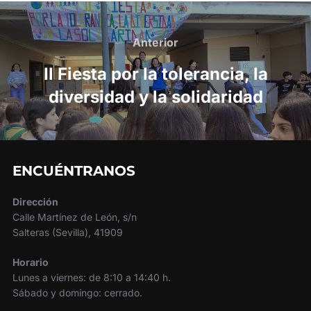
Navegación
de
Anterior
Anterior
entradas
II Fiesta por la tolerancia, la
diversidad y la solidaridad
ENCUÉNTRANOS
Dirección
Calle Martínez de León, s/n
Salteras (Sevilla), 41909
Horario
Lunes a viernes: de 8:10 a 14:40 h.
Sábado y domingo: cerrado.