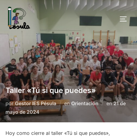
Saltar
al
ALTE
contenido
Taller «Tú si que puedes»
Publicado
por
Gestor IES Pésula
en
Orientación
en
21 de
el
mayo de 2024
Hoy como cierre al taller «Tú si que puedes»,