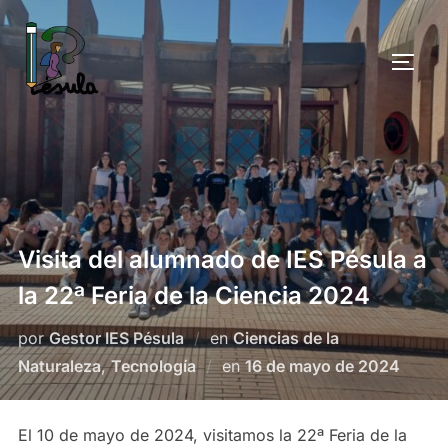
Saltar
al
ALTE
contenido
Visita del alumnado de IES Pésula a
la 22ª Feria de la Ciencia 2024
por
Gestor IES Pésula
en
Ciencias de la
Publicado
Naturaleza
,
Tecnología
en
16 de mayo de 2024
el
El 10 de mayo de 2024, visitamos la 22ª Feria de la