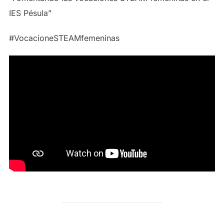
IES Pésula”
#VocacioneSTEAMfemeninas