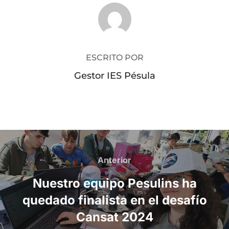
AUTOR DE LA PUBLICACIÓN
ESCRITO POR
Gestor IES Pésula
Navegación
de
Anterior
Anterior
entradas
Nuestro equipo Pesulins ha
quedado finalista en el desafío
Cansat 2024