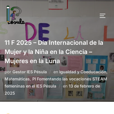
Saltar
al
ALTE
contenido
11 F 2025 – Día Internacional de la
Mujer y la Niña en la Ciencia –
Mujeres en la Luna
por
Gestor IES Pésula
en
Igualdad y Coeducación
,
Matemáticas
,
PI Fomentando las vocaciones STEAM
Publicado
femeninas en el IES Pésula
en
13 de febrero de
el
2025