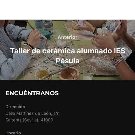
Navegación
de
Anterior
Anterior
entradas
Taller de cerámica alumnado IES
Pésula
ENCUÉNTRANOS
Dirección
Calle Martínez de León, s/n
Salteras (Sevilla), 41909
Horario