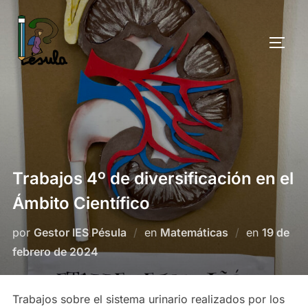
Saltar
al
ALTE
contenido
Trabajos 4º de diversificación en el
Ámbito Científico
Publicad
por
Gestor IES Pésula
en
Matemáticas
en
19 de
el
febrero de 2024
Trabajos sobre el sistema urinario realizados por los