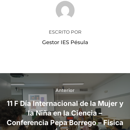
AUTOR DE LA PUBLICACIÓN
ESCRITO POR
Gestor IES Pésula
Navegación
de
Anterior
Anterior
entradas
11 F Día Internacional de la Mujer y
la Niña en la Ciencia –
Conferencia Pepa Borrego – Física