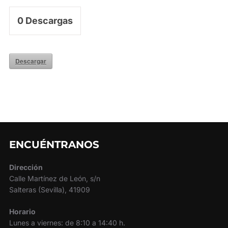
0
Descargas
Descargar
ENCUÉNTRANOS
Dirección
Calle Martínez de León, s/n
Salteras (Sevilla), 41909
Horario
Lunes a viernes: de 8:10 a 14:40 h.