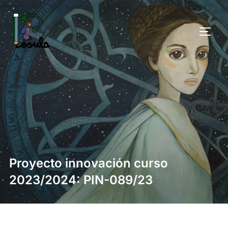
Saltar
al
ALTE
contenido
Proyecto innovación curso
2023/2024: PIN-089/23